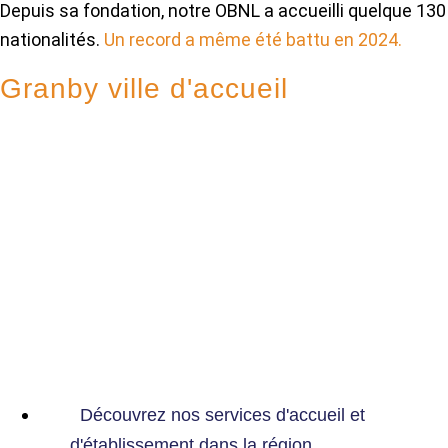
Depuis sa fondation, notre OBNL a accueilli quelque 130
nationalités.
Un record a même été battu en 2024.
Granby ville d'accueil
Granby a été désignée par le ministère de l’Immigration,
de la Francisation
et de l’Intégration (MIFI) comme l’une des villes de
destination
des personnes réfugiées prises en charge par l’État.
Treize autres villes possèdent ce statut dans la
province.
Découvrez nos services d'accueil et
d'établissement dans la région.