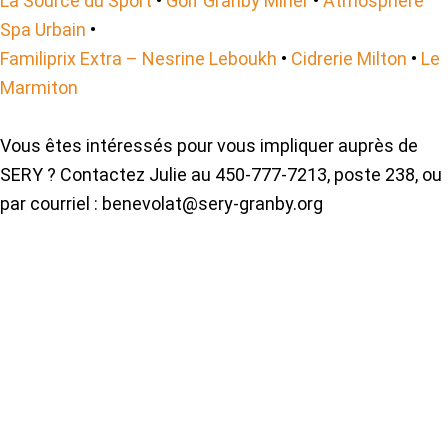
La Source du Sport
•
Golf Granby Miner
•
Atmosphère
Spa Urbain
•
Familiprix Extra – Nesrine Leboukh
•
Cidrerie Milton
•
Le
Marmiton
Vous êtes intéressés pour vous impliquer auprès de
SERY ? Contactez Julie au 450-777-7213, poste 238, ou
par courriel : benevolat@sery-granby.org